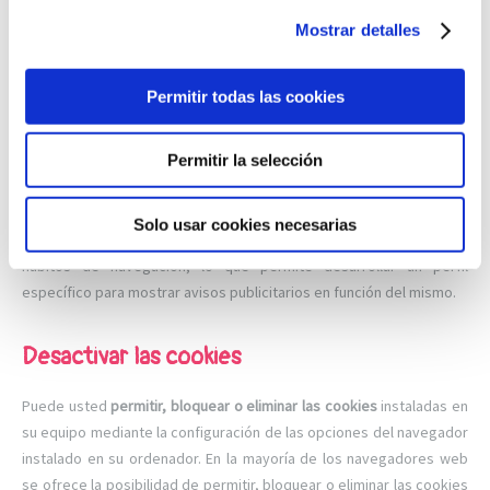
anuncio al contenido del servicio solicitado o al uso que realice de
nuestra página web. Para ello podemos analizar sus hábitos de
Mostrar detalles
navegación en Internet y podemos mostrarle publicidad
relacionada con su perfil de navegación.
Cookies de publicidad
Permitir todas las cookies
comportamental
: Son aquellas que permiten la gestión, de la forma
más eficaz posible, de los espacios publicitarios que, en su caso, el
editor haya incluido en una página web, aplicación o plataforma
Permitir la selección
desde la que presta el servicio solicitado. Este tipo de cookies
almacenan información del comportamiento de los
Solo usar cookies necesarias
visitantes obtenida a través de la observación continuada de sus
hábitos de navegación, lo que permite desarrollar un perfil
específico para mostrar avisos publicitarios en función del mismo.
Desactivar las cookies
Puede usted
permitir, bloquear o eliminar las cookies
instaladas en
su equipo mediante la configuración de las opciones del navegador
instalado en su ordenador. En la mayoría de los navegadores web
se ofrece la posibilidad de permitir, bloquear o eliminar las cookies