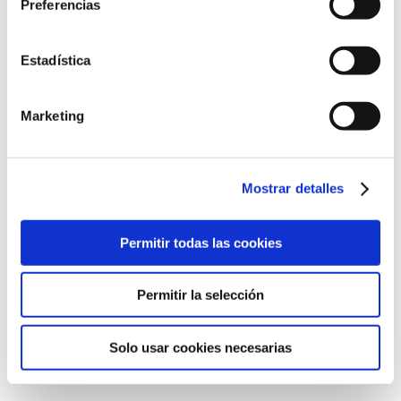
Preferencias
Estadística
Eventos
Marketing
¡Queremos estar contigo en el día más especial de tu vida!
Mostrar detalles
Cuéntanos cómo has soñado que sea ese día. Juntos prepararemos
todos y cada uno de los detalles para que sea un día inolvidable.
Permitir todas las cookies
Ramos de novia, prendidos, ceremonia, comedor, vehículo,
tocados…Ven a vernos y nos pondremos en marcha para que
disfrutes de tu día.
Permitir la selección
Todo
Ceremonia
Prendidos
Ramos De Novia
Vehículos
Solo usar cookies necesarias