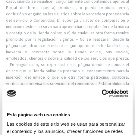
caso, cuando se visualicen conjuntamente con contenidos ajenos al
Portal de forma que: a) produzca, o pueda producir, error,
confusión o engaño en los usuarios sobre la verdadera procedencia
del servicio o Contenidos; b) suponga un acto de comparación o
imitación desleal; c) sirva para aprovechar la reputación de la marca
y prestigio de la Tienda online; o d) de cualquier otra forma resulte
prohibido por la legislación vigente. – No se realizarán desde la
página que introduce el enlace ningún tipo de manifestación falsa,
inexacta o incorrecta sobre la Tienda online, sus socios,
empleados, clientes o sobre la calidad de los servicios que presta.
– En ningún caso, se expresará en la página donde se ubique el
enlace que la Tienda online ha prestado su consentimiento para la
inserción del enlace o que de otra forma patrocina, colabora,
verifica o supervisa los servicios del remitente. – Está prohibida la
utilización de cualquier marca denominativa, gráfica o mixta o
cualquier otro signo distintivo de la Tienda online dentro de la
página del remitente salvo en los casos permitidos por la ley o
expresamente autorizados por la Tienda online y siempre que se
Esta página web usa cookies
permita, en estos casos, un enlace directo con el Portal en la forma
establecida en esta cláusula. – La página que establezca el enlace
Las cookies de este sitio web se usan para personalizar
deberá cumplir fielmente con la ley y no podrá en ningún caso
el contenido y los anuncios, ofrecer funciones de redes
disponer o enlazar con contenidos propios o de terceros que: a)